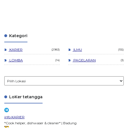
Kategori
KARIER
ILMU
2983
155
LOMBA
PAGELARAN
14
3
LoKer tetangga
info KARIER
*Cook helper, dishwaser & cleaner* | Badung