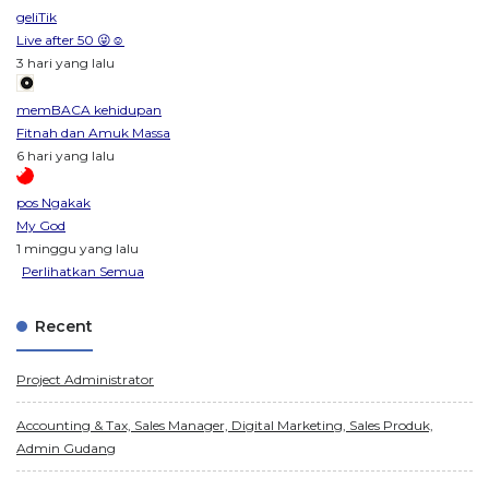
geliTik
Live after 50 😜☺️
3 hari yang lalu
memBACA kehidupan
Fitnah dan Amuk Massa
6 hari yang lalu
pos Ngakak
My God
1 minggu yang lalu
Perlihatkan Semua
Recent
Project Administrator
Accounting & Tax, Sales Manager, Digital Marketing, Sales Produk,
Admin Gudang