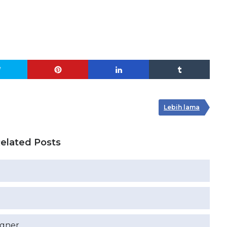
Lebih lama
elated Posts
igner