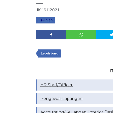
____
JK-16112021
KARIER
Lebih baru
R
HR Staff/Officer
Pengawas Lapangan
Accounting/Keuangan, Interior Des