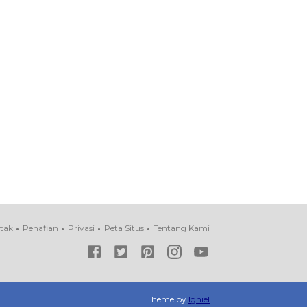
tak
Penafian
Privasi
Peta Situs
Tentang Kami
Theme by
Igniel