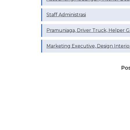
Staff Administrasi
Pramuniaga, Driver Truck, Helper G
Marketing Executive, Design Interio
Po