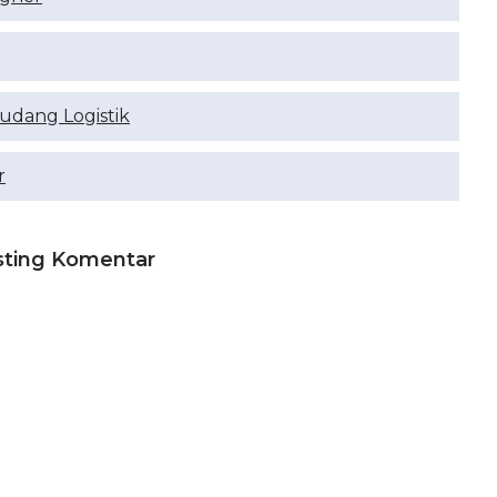
udang Logistik
r
sting Komentar