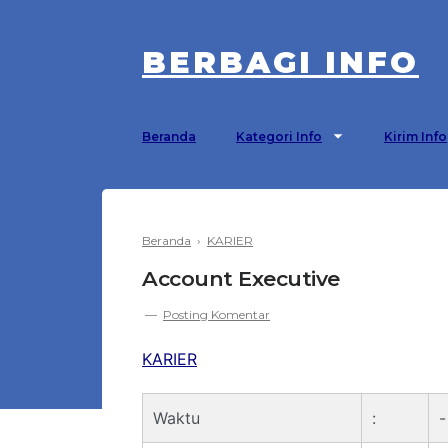
BERBAGI INFO
Beranda
Kategori Info
Kirim Info
Beranda
›
KARIER
Account Executive
Posting Komentar
KARIER
Waktu
:
-