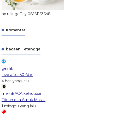
no.rek. goPay 08161153648
Komentar
bacaan Tetangga
geliTik
Live after 50 😜☺️
4 hari yang lalu
memBACA kehidupan
Fitnah dan Amuk Massa
1 minggu yang lalu