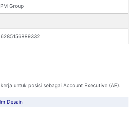
TPM Group
+6285156889332
erja untuk posisi sebagai Account Executive (AE).
dm Desain