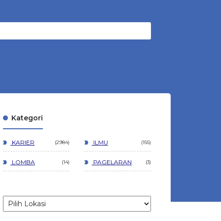
Kategori
KARIER
ILMU
2984
155
LOMBA
PAGELARAN
14
3