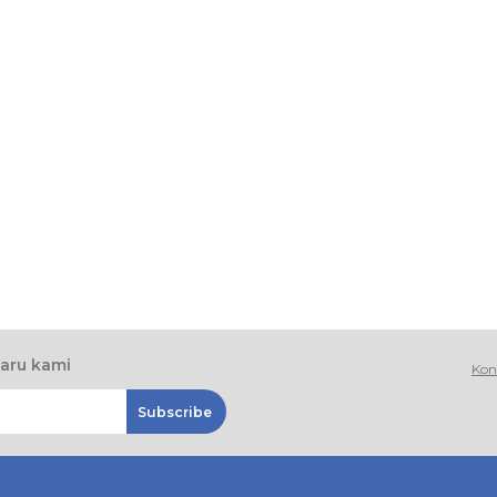
baru kami
Kon