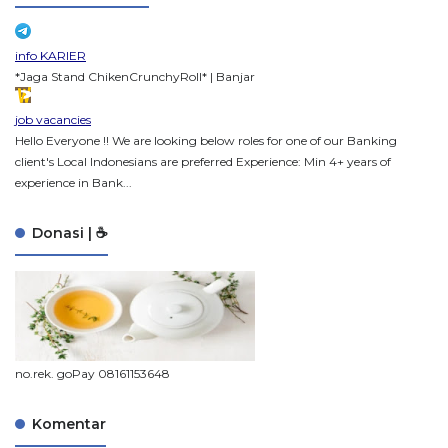
info KARIER
*Jaga Stand ChikenCrunchyRoll* | Banjar
job vacancies
Hello Everyone !! We are looking below roles for one of our Banking
client's Local Indonesians are preferred Experience: Min 4+ years of
experience in Bank...
Donasi | ☕
no.rek. goPay 08161153648
Komentar