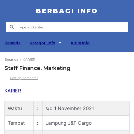
BERBAGI INFO
Beranda
Kategori Info
Kirim Info
Beranda
›
KARIER
Staff Finance, Marketing
Posting Komentar
KARIER
Waktu
:
s/d 1 November 2021
Tempat
:
Lampung J&T Cargo