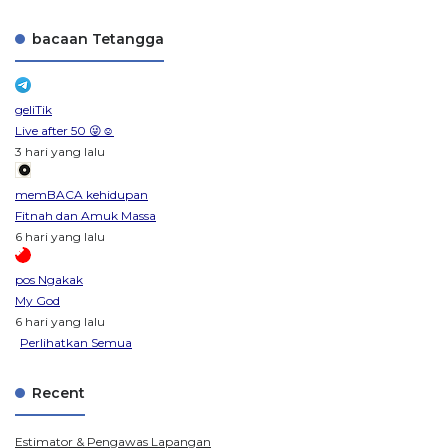
bacaan Tetangga
geliTik
Live after 50 😜☺️
3 hari yang lalu
memBACA kehidupan
Fitnah dan Amuk Massa
6 hari yang lalu
pos Ngakak
My God
6 hari yang lalu
Perlihatkan Semua
Recent
Estimator & Pengawas Lapangan