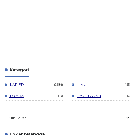
Kategori
KARIER
ILMU
2984
155
LOMBA
PAGELARAN
14
3
LoKer tetangga