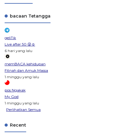
bacaan Tetangga
geliTik
Live after 50 😜☺️
6 hari yang lalu
memBACA kehidupan
Fitnah dan Amuk Massa
1 minggu yang lalu
pos Ngakak
My God
1 minggu yang lalu
Perlihatkan Semua
Recent