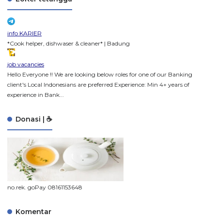
info KARIER
*Cook helper, dishwaser & cleaner* | Badung
job vacancies
Hello Everyone !! We are looking below roles for one of our Banking
client's Local Indonesians are preferred Experience: Min 4+ years of
experience in Bank...
Donasi | ☕
no.rek. goPay 08161153648
Komentar