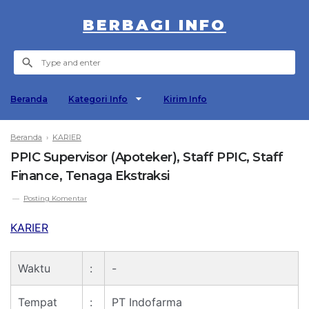
BERBAGI INFO
Beranda
Kategori Info
Kirim Info
Beranda
›
KARIER
PPIC Supervisor (Apoteker), Staff PPIC, Staff
Finance, Tenaga Ekstraksi
Posting Komentar
KARIER
Waktu
:
-
Tempat
:
PT Indofarma