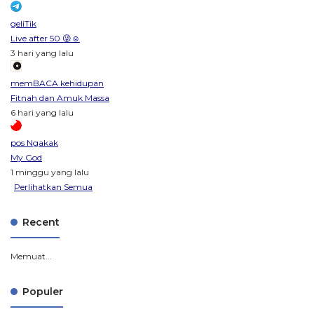
geliTik
Live after 50 😜☺️
3 hari yang lalu
memBACA kehidupan
Fitnah dan Amuk Massa
6 hari yang lalu
pos Ngakak
My God
1 minggu yang lalu
Perlihatkan Semua
Recent
Memuat...
Populer