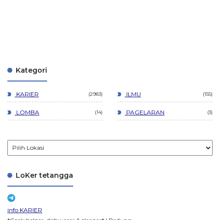
Kategori
KARIER
ILMU
2983
155
LOMBA
PAGELARAN
14
3
LoKer tetangga
info KARIER