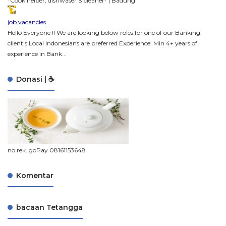
*Cook helper, dishwaser & cleaner* | Badung
job vacancies
Hello Everyone !! We are looking below roles for one of our Banking
client's Local Indonesians are preferred Experience: Min 4+ years of
experience in Bank...
Donasi | ☕
no.rek. goPay 08161153648
Komentar
bacaan Tetangga