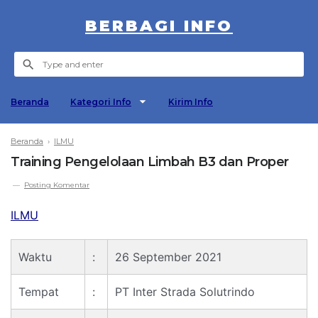
BERBAGI INFO
Beranda
Kategori Info
Kirim Info
Beranda
›
ILMU
Training Pengelolaan Limbah B3 dan Proper
Posting Komentar
ILMU
Waktu
:
26 September 2021
Tempat
:
PT Inter Strada Solutrindo