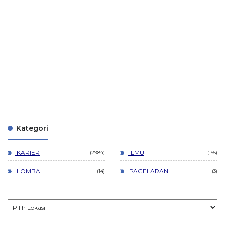
Kategori
KARIER
ILMU
2984
155
LOMBA
PAGELARAN
14
3