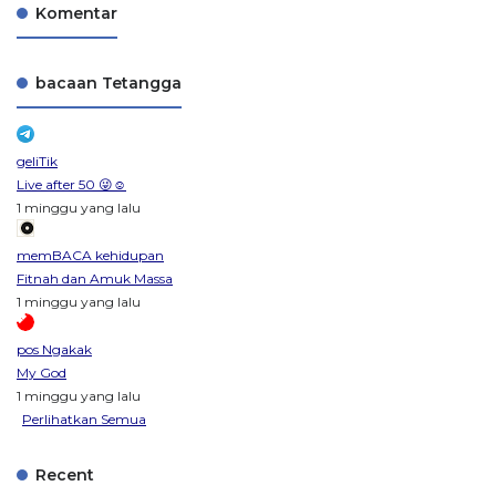
Komentar
bacaan Tetangga
geliTik
Live after 50 😜☺️
1 minggu yang lalu
memBACA kehidupan
Fitnah dan Amuk Massa
1 minggu yang lalu
pos Ngakak
My God
1 minggu yang lalu
Perlihatkan Semua
Recent