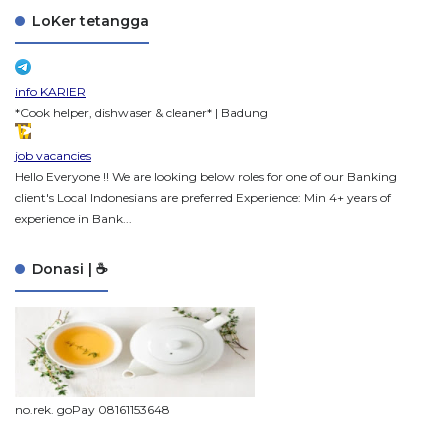
LoKer tetangga
info KARIER
*Cook helper, dishwaser & cleaner* | Badung
job vacancies
Hello Everyone !! We are looking below roles for one of our Banking
client's Local Indonesians are preferred Experience: Min 4+ years of
experience in Bank...
Donasi | ☕
no.rek. goPay 08161153648