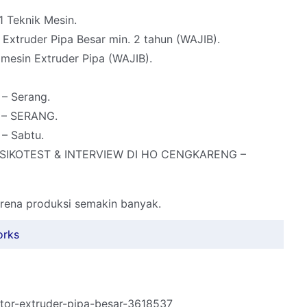
1 Teknik Mesin.
xtruder Pipa Besar min. 2 tahun (WAJIB).
mesin Extruder Pipa (WAJIB).
 – Serang.
 – SERANG.
 – Sabtu.
SIKOTEST & INTERVIEW DI HO CENGKARENG –
rena produksi semakin banyak.
orks
rator-extruder-pipa-besar-3618537