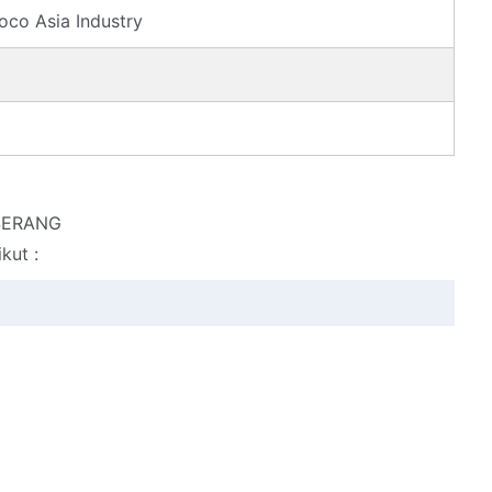
oco Asia Industry
 SERANG
kut :