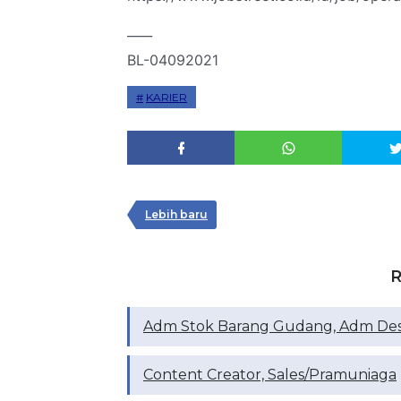
____
BL-04092021
KARIER
Lebih baru
R
Adm Stok Barang Gudang, Adm Des
Content Creator, Sales/Pramuniaga