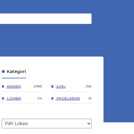
Kategori
KARIER
ILMU
2983
155
LOMBA
PAGELARAN
14
3