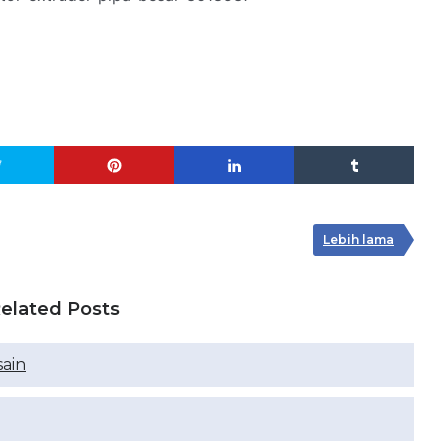
Lebih lama
elated Posts
ain