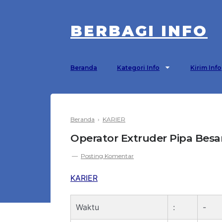
BERBAGI INFO
Beranda
Kategori Info
Kirim Info
Beranda
›
KARIER
Operator Extruder Pipa Besa
Posting Komentar
KARIER
Waktu
:
-