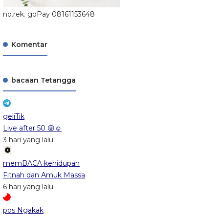
no.rek. goPay 08161153648
Komentar
bacaan Tetangga
geliTik
Live after 50 😜☺️
3 hari yang lalu
memBACA kehidupan
Fitnah dan Amuk Massa
6 hari yang lalu
pos Ngakak