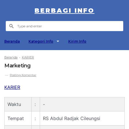
BERBAGI INFO
Beranda
Kategori Info
Kirim Info
Beranda
›
KARIER
Marketing
Posting Komentar
KARIER
Waktu
:
-
Tempat
:
RS Abdul Radjak Cileungsi