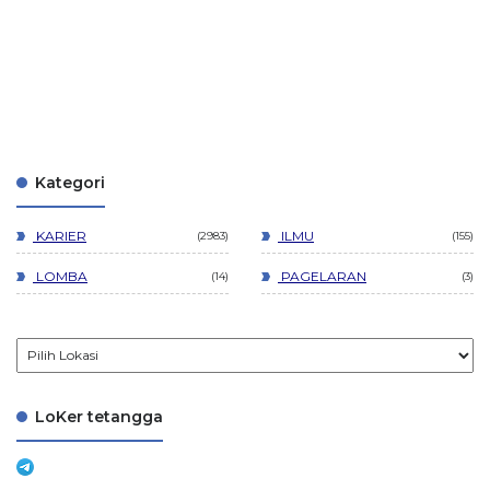
Kategori
KARIER
ILMU
2983
155
LOMBA
PAGELARAN
14
3
LoKer tetangga