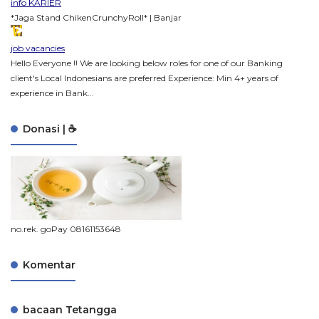
info KARIER
*Jaga Stand ChikenCrunchyRoll* | Banjar
job vacancies
Hello Everyone !! We are looking below roles for one of our Banking
client's Local Indonesians are preferred Experience: Min 4+ years of
experience in Bank...
Donasi | ☕
no.rek. goPay 08161153648
Komentar
bacaan Tetangga