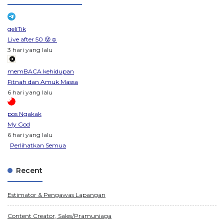
geliTik
Live after 50 😜☺️
3 hari yang lalu
memBACA kehidupan
Fitnah dan Amuk Massa
6 hari yang lalu
pos Ngakak
My God
6 hari yang lalu
Perlihatkan Semua
Recent
Estimator & Pengawas Lapangan
Content Creator, Sales/Pramuniaga