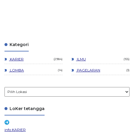
Kategori
KARIER
ILMU
2984
155
LOMBA
PAGELARAN
14
3
LoKer tetangga
info KARIER