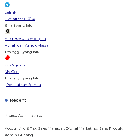
geliTik
Live after 50 😜☺️
6 hari yang lalu
memBACA kehidupan
Fitnah dan Amuk Massa
1 minggu yang lalu
pos Ngakak
My God
1 minggu yang lalu
Perlihatkan Semua
Recent
Project Administrator
Accounting & Tax, Sales Manager, Digital Marketing, Sales Produk,
Admin Gudang