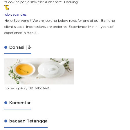
*Cook helper, dishwaser & cleaner* | Badung
job vacancies
Hello Everyone !! We are looking below roles for one of our Banking
client's Local Indonesians are preferred Experience: Min 4+ years of
experience in Bank...
Donasi | ☕
no.rek. goPay 08161153648
Komentar
bacaan Tetangga