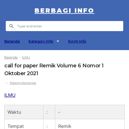
BERBAGI INFO
Beranda
Kategori Info
Kirim Info
Beranda
›
ILMU
call for paper Remik Volume 6 Nomor 1
Oktober 2021
Posting Komentar
ILMU
Waktu
:
-
Tempat
:
Remik