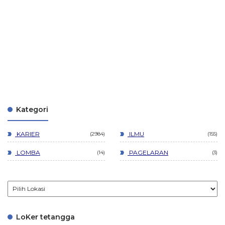
Kategori
KARIER
ILMU
2984
155
LOMBA
PAGELARAN
14
3
LoKer tetangga