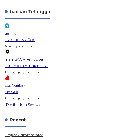
bacaan Tetangga
geliTik
Live after 50 😜☺️
6 hari yang lalu
memBACA kehidupan
Fitnah dan Amuk Massa
1 minggu yang lalu
pos Ngakak
My God
1 minggu yang lalu
Perlihatkan Semua
Recent
Project Administrator