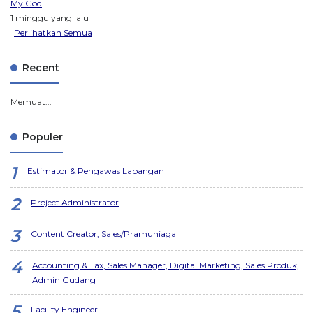
My God
1 minggu yang lalu
Perlihatkan Semua
Recent
Memuat...
Populer
Estimator & Pengawas Lapangan
Project Administrator
Content Creator, Sales/Pramuniaga
Accounting & Tax, Sales Manager, Digital Marketing, Sales Produk,
Admin Gudang
Facility Engineer