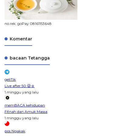
no.rek. goPay 08161153648
Komentar
bacaan Tetangga
geliTik
Live after 50 😜☺️
1 minggu yang lalu
memBACA kehidupan
Fitnah dan Amuk Massa
1 minggu yang lalu
pos Ngakak