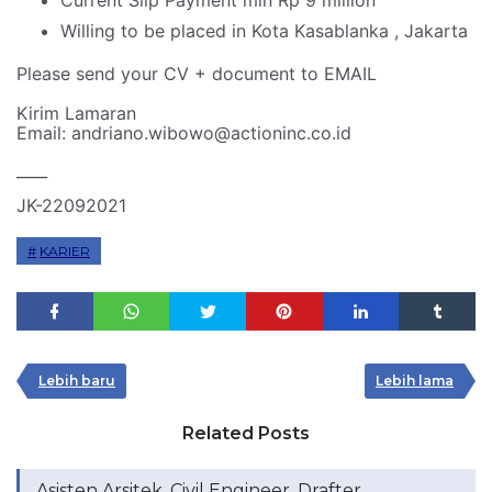
Current Slip Payment min Rp 9 million
Willing to be placed in Kota Kasablanka , Jakarta
Please send your CV + document to EMAIL
Kirim Lamaran
Email: andriano.wibowo@actioninc.co.id
____
JK-22092021
KARIER
Lebih baru
Lebih lama
Related Posts
Asisten Arsitek, Civil Engineer, Drafter