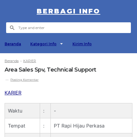
BERBAGI INFO
Beranda
Kategori Info
Kirim Info
Beranda
›
KARIER
Area Sales Spv, Technical Support
Posting Komentar
KARIER
Waktu
:
-
Tempat
:
PT Rapi Hijau Perkasa