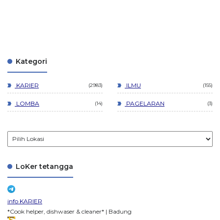
Kategori
KARIER
ILMU
2983
155
LOMBA
PAGELARAN
14
3
LoKer tetangga
info KARIER
*Cook helper, dishwaser & cleaner* | Badung