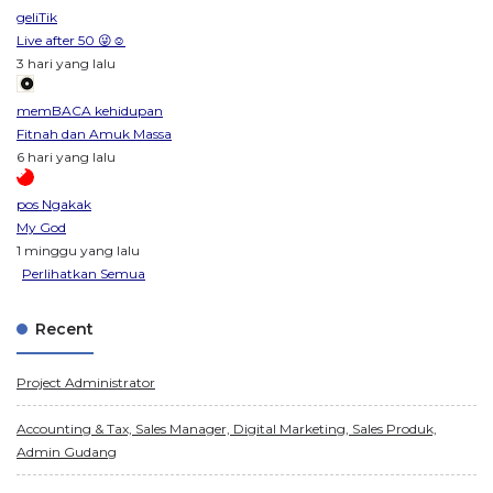
geliTik
Live after 50 😜☺️
3 hari yang lalu
memBACA kehidupan
Fitnah dan Amuk Massa
6 hari yang lalu
pos Ngakak
My God
1 minggu yang lalu
Perlihatkan Semua
Recent
Project Administrator
Accounting & Tax, Sales Manager, Digital Marketing, Sales Produk,
Admin Gudang