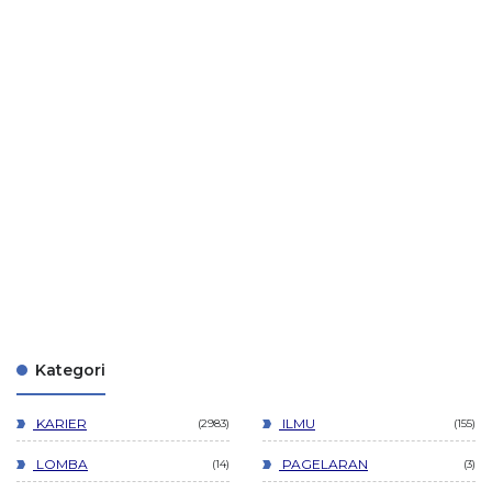
Kategori
KARIER
ILMU
2983
155
LOMBA
PAGELARAN
14
3