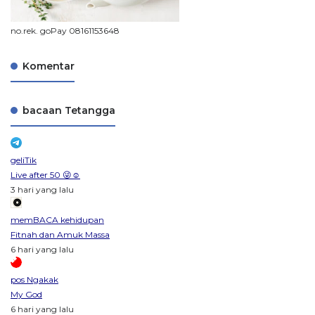
no.rek. goPay 08161153648
Komentar
bacaan Tetangga
geliTik
Live after 50 😜☺️
3 hari yang lalu
memBACA kehidupan
Fitnah dan Amuk Massa
6 hari yang lalu
pos Ngakak
My God
6 hari yang lalu