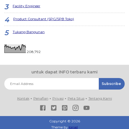
Facility Engineer
Product Consultant (SPG/SPB Toko)
Tukang Bangunan
208,792
untuk dapat INFO terbaru kami
Kontak
Penafian
Privasi
Peta Situs
Tentang Kami
Copyright ©
2026
Theme by
Igniel