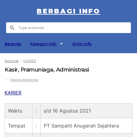
BERBAGI INFO
Beranda
Kategori Info
Kirim Info
Beranda
›
KARIER
Kasir, Pramuniaga, Administrasi
Posting Komentar
KARIER
Waktu
:
s/d 16 Agustus 2021
Tempat
:
PT Sampatti Anugerah Sejahtera