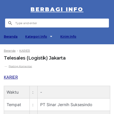
BERBAGI INFO
Beranda
Kategori Info
Kirim Info
Beranda
›
KARIER
Telesales (Logistik) Jakarta
Posting Komentar
KARIER
Waktu
:
-
Tempat
:
PT Sinar Jernih Suksesindo