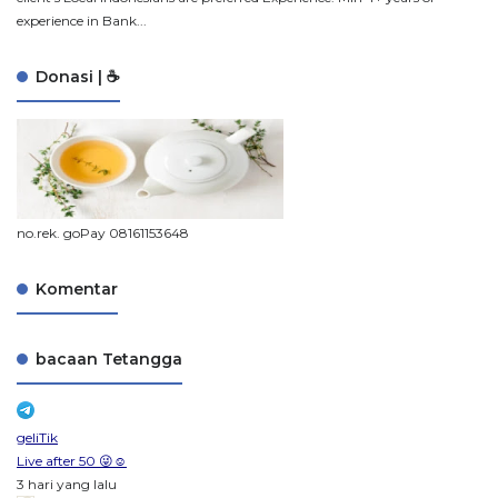
experience in Bank...
Donasi | ☕
no.rek. goPay 08161153648
Komentar
bacaan Tetangga
geliTik
Live after 50 😜☺️
3 hari yang lalu