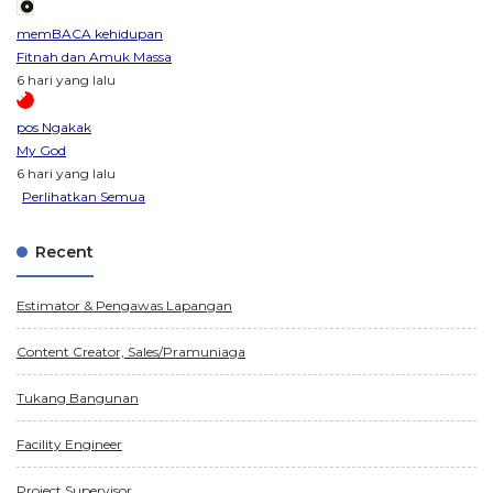
memBACA kehidupan
Fitnah dan Amuk Massa
6 hari yang lalu
pos Ngakak
My God
6 hari yang lalu
Perlihatkan Semua
Recent
Estimator & Pengawas Lapangan
Content Creator, Sales/Pramuniaga
Tukang Bangunan
Facility Engineer
Project Supervisor