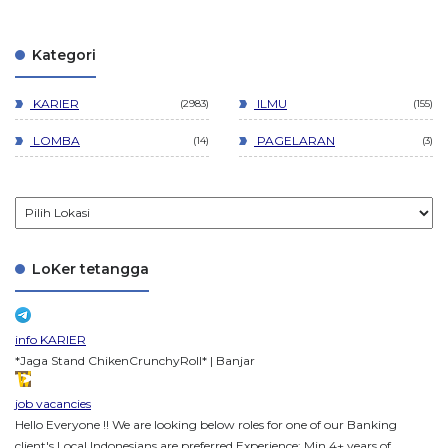
Kategori
KARIER
ILMU
2983
155
LOMBA
PAGELARAN
14
3
LoKer tetangga
info KARIER
*Jaga Stand ChikenCrunchyRoll* | Banjar
job vacancies
Hello Everyone !! We are looking below roles for one of our Banking
client's Local Indonesians are preferred Experience: Min 4+ years of