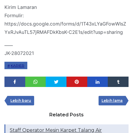
Kirim Lamaran
Formulir:
https://docs.google.com/forms/d/1T43xLYaGFowWIsZ
YxRJvAuTL57jRMAFDkKbsK-C2E1s/edit?usp=sharing
____
JK-28072021
KARIER
Lebih baru
Lebih lama
Related Posts
Staff Operator Mesin Karpet Talang Air