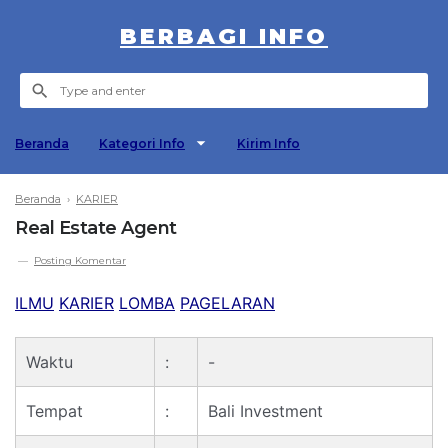
BERBAGI INFO
Beranda
Kategori Info
Kirim Info
Beranda
›
KARIER
Real Estate Agent
Posting Komentar
ILMU
KARIER
LOMBA
PAGELARAN
Waktu
:
-
Tempat
:
Bali Investment