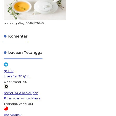
no.rek. goPay 08161153648
Komentar
bacaan Tetangga
geliTik
Live after 50 😜☺️
6 hari yang lalu
memBACA kehidupan
Fitnah dan Amuk Massa
1 minggu yang lalu
pos Ngakak