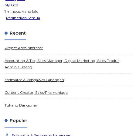
My God
1 minggu yang lalu
Perlihatkan Semua
Recent
Project Administrator
Accounting & Tax, Sales Manager, Digital Marketing, Sales Produk,
Admin Gudang
Estimator & Pengawas Lapangan
Content Creator, Sales/Pramuniaga
Tukang Bangunan
Populer
Estimator & Pengawas Lapangan