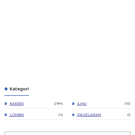
Kategori
KARIER
ILMU
2984
155
LOMBA
PAGELARAN
14
3