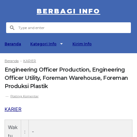
BERBAGI INFO
Beranda
Kategori Info
Kirim Info
Beranda
›
KARIER
Engineering Officer Production, Engineering
Officer Utility, Foreman Warehouse, Foreman
Produksi Plastik
Posting Komentar
KARIER
Wak
:
-
tu