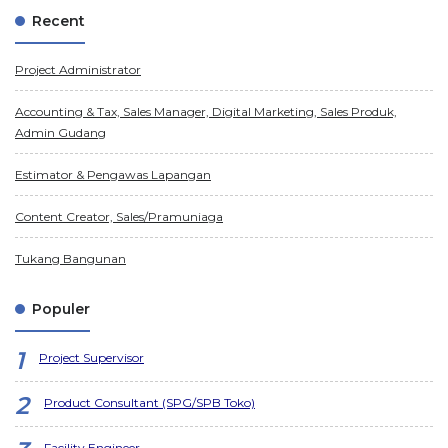
Recent
Project Administrator
Accounting & Tax, Sales Manager, Digital Marketing, Sales Produk,
Admin Gudang
Estimator & Pengawas Lapangan
Content Creator, Sales/Pramuniaga
Tukang Bangunan
Populer
Project Supervisor
Product Consultant (SPG/SPB Toko)
Facility Engineer