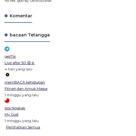
no.rek. goPay 08161153648
Komentar
bacaan Tetangga
geliTik
Live after 50 😜☺️
4 hari yang lalu
memBACA kehidupan
Fitnah dan Amuk Massa
1 minggu yang lalu
pos Ngakak
My God
1 minggu yang lalu
Perlihatkan Semua