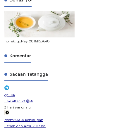
no.rek. goPay 08161153648
Komentar
bacaan Tetangga
geliTik
Live after 50 😜☺️
3 hari yang lalu
memBACA kehidupan
Fitnah dan Amuk Massa