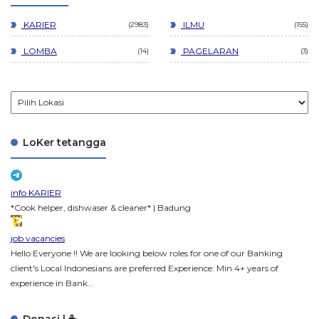
KARIER
ILMU
2983
155
LOMBA
PAGELARAN
14
3
LoKer tetangga
info KARIER
*Cook helper, dishwaser & cleaner* | Badung
job vacancies
Hello Everyone !! We are looking below roles for one of our Banking
client's Local Indonesians are preferred Experience: Min 4+ years of
experience in Bank...
Donasi | ☕