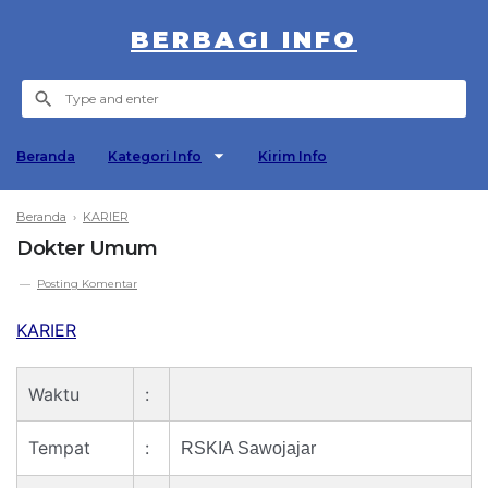
BERBAGI INFO
Beranda
Kategori Info
Kirim Info
Beranda
›
KARIER
Dokter Umum
Posting Komentar
KARIER
Waktu
:
Tempat
:
RSKIA Sawojajar