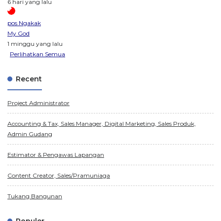
6 hari yang lalu
pos Ngakak
My God
1 minggu yang lalu
Perlihatkan Semua
Recent
Project Administrator
Accounting & Tax, Sales Manager, Digital Marketing, Sales Produk,
Admin Gudang
Estimator & Pengawas Lapangan
Content Creator, Sales/Pramuniaga
Tukang Bangunan
Populer