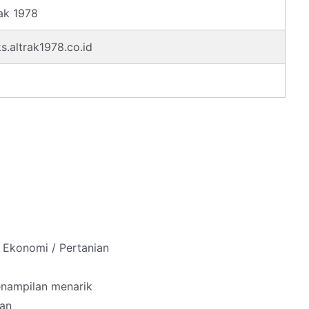
ak 1978
.altrak1978.co.id
/ Ekonomi / Pertanian
penampilan menarik
lan