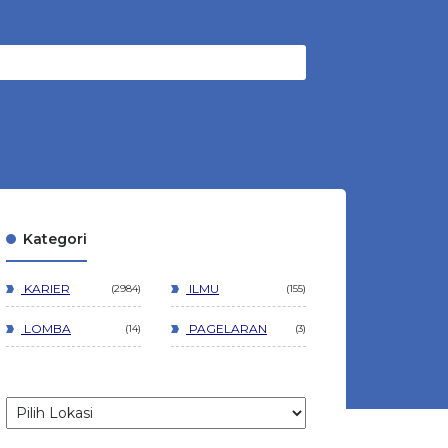
Kategori
KARIER
ILMU
2984
155
LOMBA
PAGELARAN
14
3