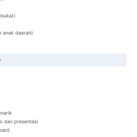
isukai)
 anak daerah)
y
narik
 dan presentasi
isan)