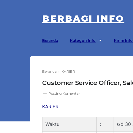
BERBAGI INFO
Beranda
Kategori Info
Kirim Info
Beranda
›
KARIER
Customer Service Officer, Sa
Posting Komentar
KARIER
Waktu
:
s/d 30