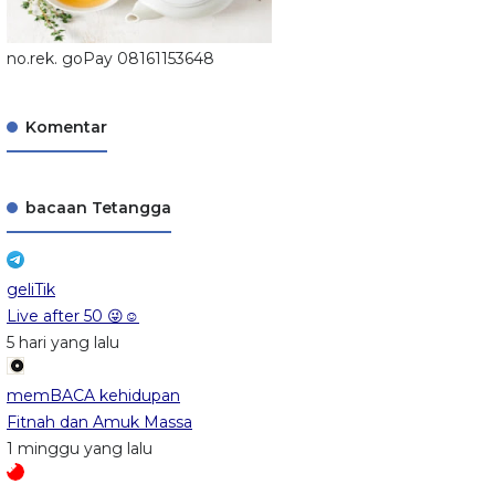
no.rek. goPay 08161153648
Komentar
bacaan Tetangga
geliTik
Live after 50 😜☺️
5 hari yang lalu
memBACA kehidupan
Fitnah dan Amuk Massa
1 minggu yang lalu