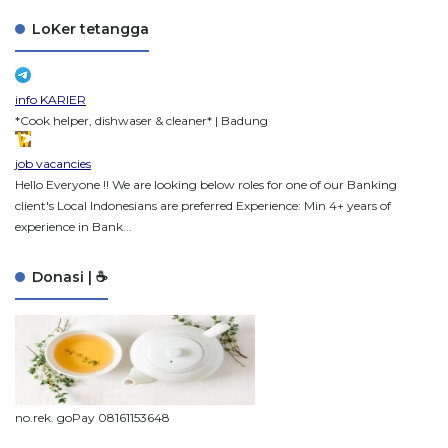
LoKer tetangga
info KARIER
*Cook helper, dishwaser & cleaner* | Badung
job vacancies
Hello Everyone !! We are looking below roles for one of our Banking
client's Local Indonesians are preferred Experience: Min 4+ years of
experience in Bank...
Donasi | ☕
no.rek. goPay 08161153648