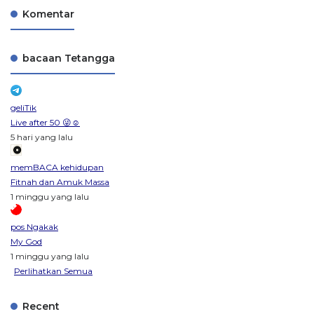
Komentar
bacaan Tetangga
geliTik
Live after 50 😜☺️
5 hari yang lalu
memBACA kehidupan
Fitnah dan Amuk Massa
1 minggu yang lalu
pos Ngakak
My God
1 minggu yang lalu
Perlihatkan Semua
Recent