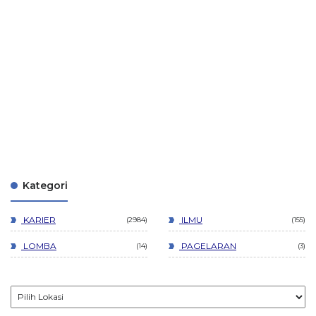
Kategori
KARIER
ILMU
2984
155
LOMBA
PAGELARAN
14
3