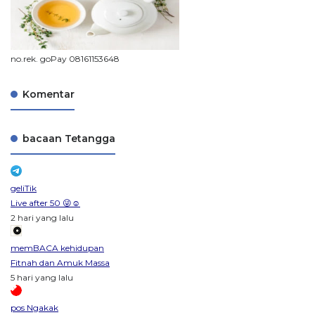
no.rek. goPay 08161153648
Komentar
bacaan Tetangga
geliTik
Live after 50 😜☺️
2 hari yang lalu
memBACA kehidupan
Fitnah dan Amuk Massa
5 hari yang lalu
pos Ngakak