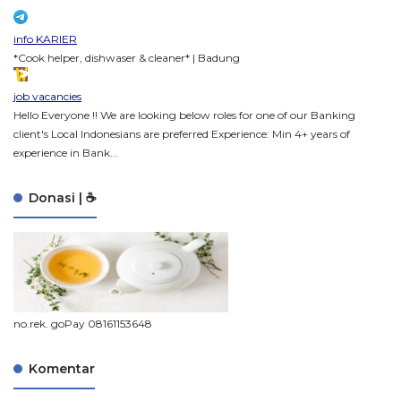
info KARIER
*Cook helper, dishwaser & cleaner* | Badung
job vacancies
Hello Everyone !! We are looking below roles for one of our Banking
client's Local Indonesians are preferred Experience: Min 4+ years of
experience in Bank...
Donasi | ☕
no.rek. goPay 08161153648
Komentar