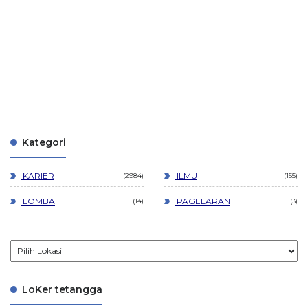
Kategori
KARIER
ILMU
2984
155
LOMBA
PAGELARAN
14
3
LoKer tetangga