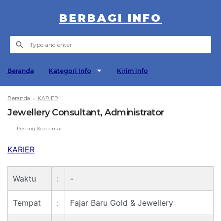
BERBAGI INFO
Beranda
Kategori Info
Kirim Info
Beranda
›
KARIER
Jewellery Consultant, Administrator
Posting Komentar
KARIER
Waktu
:
-
Tempat
:
Fajar Baru Gold & Jewellery