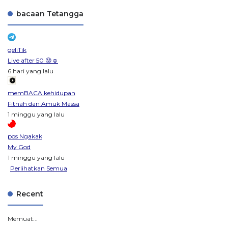
bacaan Tetangga
geliTik
Live after 50 😜☺️
6 hari yang lalu
memBACA kehidupan
Fitnah dan Amuk Massa
1 minggu yang lalu
pos Ngakak
My God
1 minggu yang lalu
Perlihatkan Semua
Recent
Memuat...