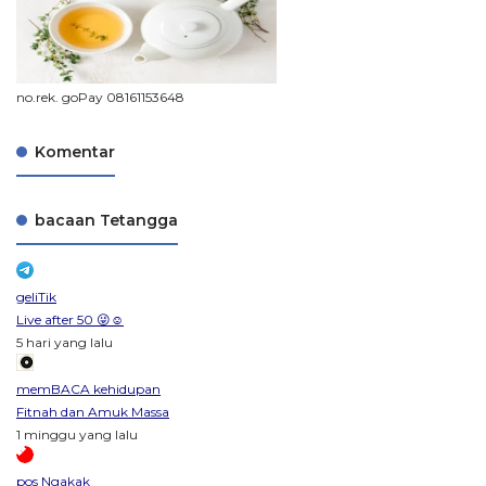
no.rek. goPay 08161153648
Komentar
bacaan Tetangga
geliTik
Live after 50 😜☺️
5 hari yang lalu
memBACA kehidupan
Fitnah dan Amuk Massa
1 minggu yang lalu
pos Ngakak