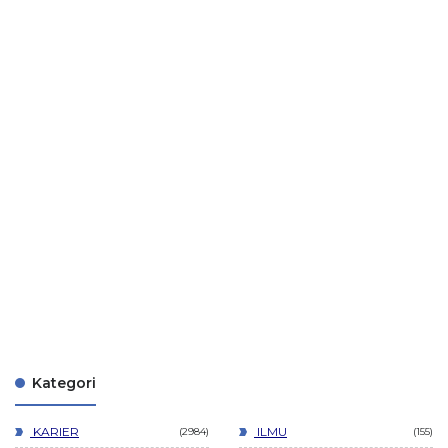
Kategori
KARIER
ILMU
2984
155