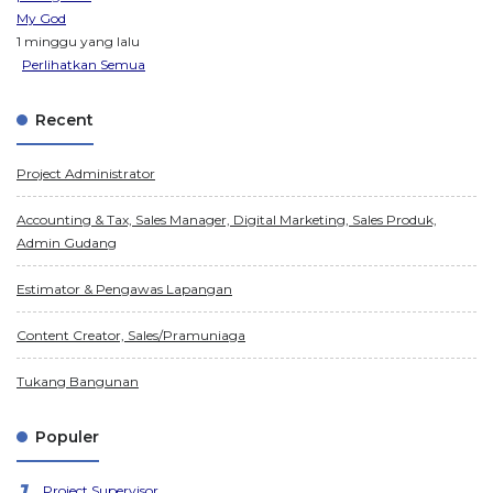
My God
1 minggu yang lalu
Perlihatkan Semua
Recent
Project Administrator
Accounting & Tax, Sales Manager, Digital Marketing, Sales Produk,
Admin Gudang
Estimator & Pengawas Lapangan
Content Creator, Sales/Pramuniaga
Tukang Bangunan
Populer
Project Supervisor