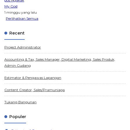
pos Ngakak
My God
1 minggu yang lalu
Perlihatkan Semua
Recent
Project Administrator
Accounting & Tax, Sales Manager, Digital Marketing, Sales Produk,
Admin Gudang
Estimator & Pengawas Lapangan
Content Creator, Sales/Pramuniaga
Tukang Bangunan
Populer