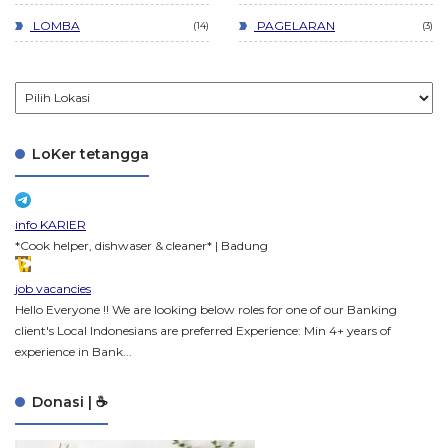
LOMBA
PAGELARAN
14
3
LoKer tetangga
info KARIER
*Cook helper, dishwaser & cleaner* | Badung
job vacancies
Hello Everyone !! We are looking below roles for one of our Banking
client's Local Indonesians are preferred Experience: Min 4+ years of
experience in Bank...
Donasi | ☕