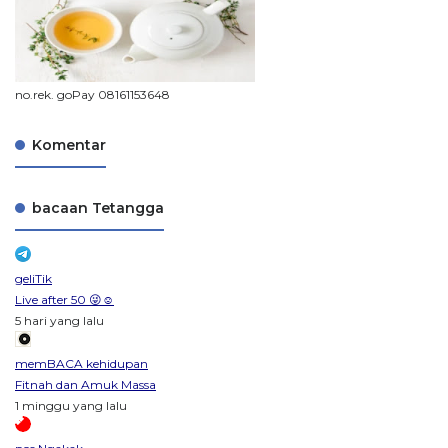
no.rek. goPay 08161153648
Komentar
bacaan Tetangga
geliTik
Live after 50 😜☺️
5 hari yang lalu
memBACA kehidupan
Fitnah dan Amuk Massa
1 minggu yang lalu