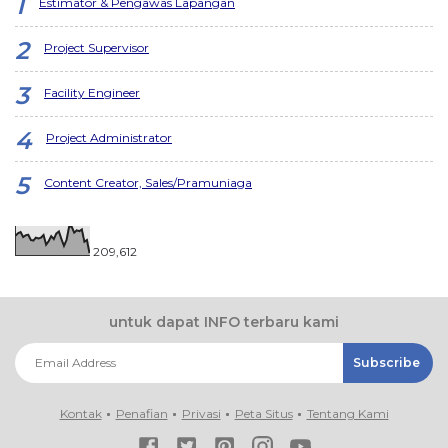
Estimator & Pengawas Lapangan
Project Supervisor
Facility Engineer
Project Administrator
Content Creator, Sales/Pramuniaga
209,612
untuk dapat INFO terbaru kami
Kontak
Penafian
Privasi
Peta Situs
Tentang Kami