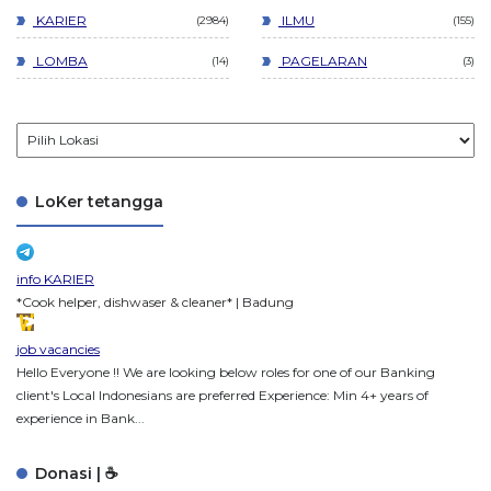
KARIER
ILMU
2984
155
LOMBA
PAGELARAN
14
3
LoKer tetangga
info KARIER
*Cook helper, dishwaser & cleaner* | Badung
job vacancies
Hello Everyone !! We are looking below roles for one of our Banking
client's Local Indonesians are preferred Experience: Min 4+ years of
experience in Bank...
Donasi | ☕