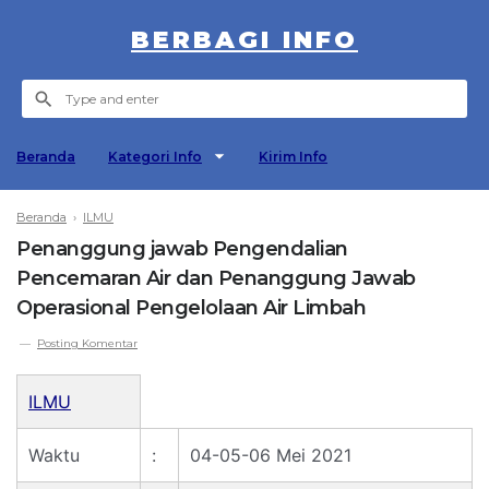
BERBAGI INFO
Beranda
Kategori Info
Kirim Info
Beranda
›
ILMU
Penanggung jawab Pengendalian
Pencemaran Air dan Penanggung Jawab
Operasional Pengelolaan Air Limbah
Posting Komentar
ILMU
Waktu
:
04-05-06 Mei 2021