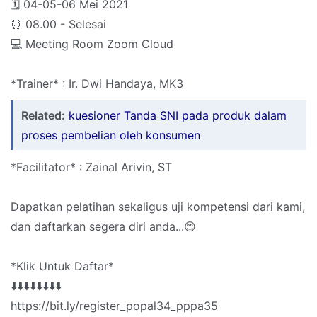
🗓 04-05-06 Mei 2021
⏰ 08.00 - Selesai
💻 Meeting Room Zoom Cloud
*Trainer* : Ir. Dwi Handaya, MK3
Related:
kuesioner Tanda SNI pada produk dalam
proses pembelian oleh konsumen
*Facilitator* : Zainal Arivin, ST
Dapatkan pelatihan sekaligus uji kompetensi dari kami,
dan daftarkan segera diri anda...😊
*Klik Untuk Daftar*
⬇️⬇️⬇️⬇️⬇️⬇️⬇️⬇️
https://bit.ly/register_popal34_pppa35