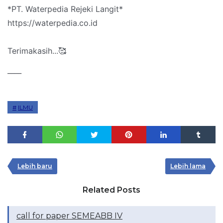
*PT. Waterpedia Rejeki Langit*
https://waterpedia.co.id
Terimakasih...🥰
____
ILMU
Lebih baru
Lebih lama
Related Posts
call for paper SEMEABB IV