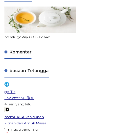
no.rek. goPay 08161153648
Komentar
bacaan Tetangga
geliTik
Live after 50 😜☺️
4 hari yang lalu
memBACA kehidupan
Fitnah dan Amuk Massa
1 minggu yang lalu