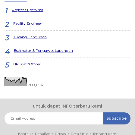
Project Supervisor
Facility Engineer
Tukang Bangunan
Estimator & Pengawas Lapangan
HR Staff/Officer
209,096
untuk dapat INFO terbaru kami
Kontak
Penafian
Privasi
Peta Situs
Tentang Kami