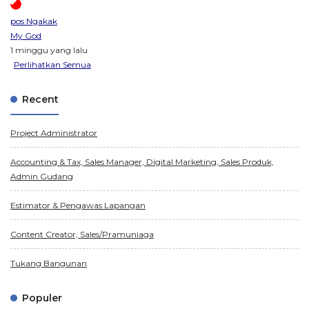
pos Ngakak
My God
1 minggu yang lalu
Perlihatkan Semua
Recent
Project Administrator
Accounting & Tax, Sales Manager, Digital Marketing, Sales Produk,
Admin Gudang
Estimator & Pengawas Lapangan
Content Creator, Sales/Pramuniaga
Tukang Bangunan
Populer