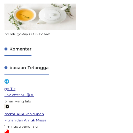
no.rek. goPay 08161153648
Komentar
bacaan Tetangga
geliTik
Live after 50 😜☺️
6 hari yang lalu
memBACA kehidupan
Fitnah dan Amuk Massa
1 minggu yang lalu