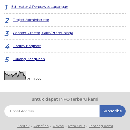
Estimator & Pengawas Lapangan
Project Administrator
Content Creator, Sales/Pramuniaga
Facility Engineer
Tukang Bangunan
209,833
untuk dapat INFO terbaru kami
Kontak
Penafian
Privasi
Peta Situs
Tentang Kami