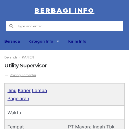
BERBAGI INFO
Beranda
Kategori Info
Kirim Info
Beranda
›
KARIER
Utility Supervisor
Posting Komentar
Ilmu
Karier
Lomba
Pagelaran
Waktu
Tempat
PT Mayora Indah Tbk