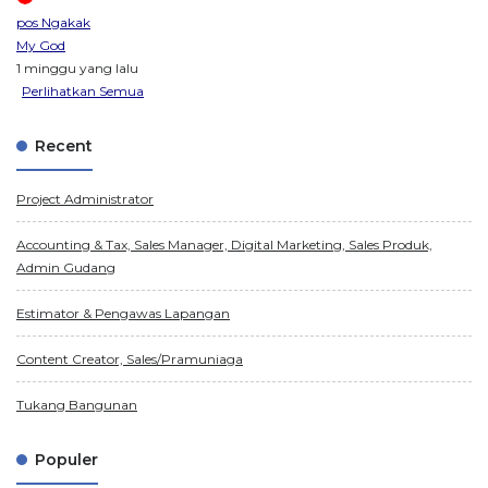
pos Ngakak
My God
1 minggu yang lalu
Perlihatkan Semua
Recent
Project Administrator
Accounting & Tax, Sales Manager, Digital Marketing, Sales Produk,
Admin Gudang
Estimator & Pengawas Lapangan
Content Creator, Sales/Pramuniaga
Tukang Bangunan
Populer