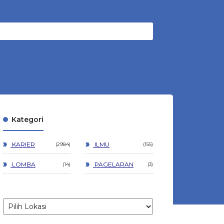
Kategori
KARIER
ILMU
2984
155
LOMBA
PAGELARAN
14
3