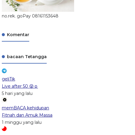
no.rek. goPay 08161153648
Komentar
bacaan Tetangga
geliTik
Live after 50 😜☺️
5 hari yang lalu
memBACA kehidupan
Fitnah dan Amuk Massa
1 minggu yang lalu