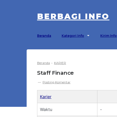
BERBAGI INFO
Beranda
Kategori Info
Kirim Info
Beranda
›
KARIER
Staff Finance
Posting Komentar
Karier
Waktu
-