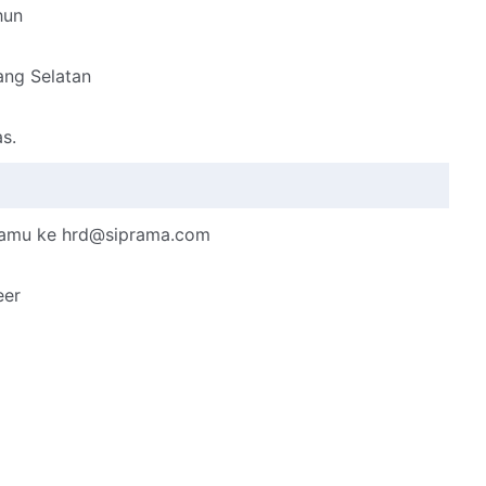
hun
ang Selatan
as.
r kamu ke hrd@siprama.com
eer