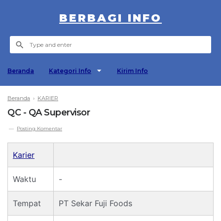
BERBAGI INFO
Beranda
Kategori Info
Kirim Info
Beranda
›
KARIER
QC - QA Supervisor
Posting Komentar
Karier
Waktu
-
Tempat
PT Sekar Fuji Foods