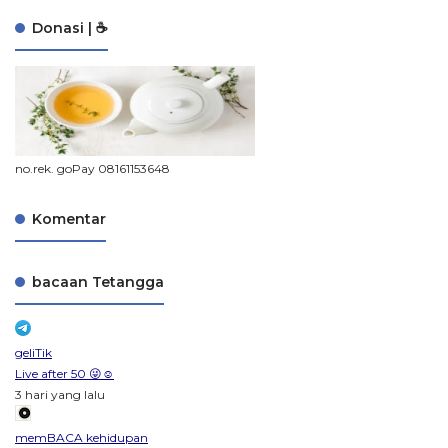
Donasi | ☕
no.rek. goPay 08161153648
Komentar
bacaan Tetangga
geliTik
Live after 50 😜☺️
3 hari yang lalu
memBACA kehidupan