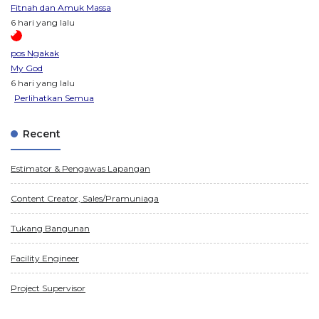
Fitnah dan Amuk Massa
6 hari yang lalu
pos Ngakak
My God
6 hari yang lalu
Perlihatkan Semua
Recent
Estimator & Pengawas Lapangan
Content Creator, Sales/Pramuniaga
Tukang Bangunan
Facility Engineer
Project Supervisor