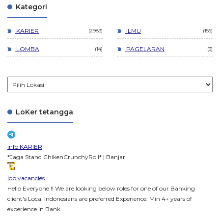
Kategori
KARIER
ILMU
2983
155
LOMBA
PAGELARAN
14
3
LoKer tetangga
info KARIER
*Jaga Stand ChikenCrunchyRoll* | Banjar
job vacancies
Hello Everyone !! We are looking below roles for one of our Banking
client's Local Indonesians are preferred Experience: Min 4+ years of
experience in Bank...