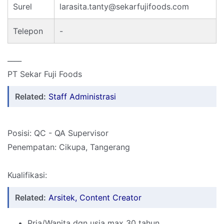
Surel
larasita.tanty@sekarfujifoods.com
Telepon
-
____
PT Sekar Fuji Foods
Related:
Staff Administrasi
Posisi: QC - QA Supervisor
Penempatan: Cikupa, Tangerang
Kualifikasi:
Related:
Arsitek, Content Creator
Pria/Wanita dgn usia max 30 tahun