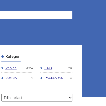
Kategori
KARIER
ILMU
2984
155
LOMBA
PAGELARAN
14
3