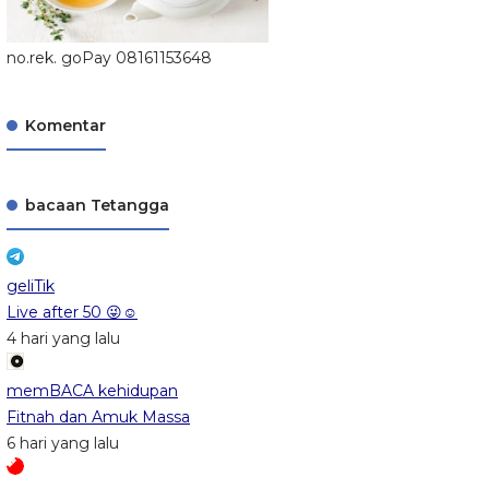
no.rek. goPay 08161153648
Komentar
bacaan Tetangga
geliTik
Live after 50 😜☺️
4 hari yang lalu
memBACA kehidupan
Fitnah dan Amuk Massa
6 hari yang lalu