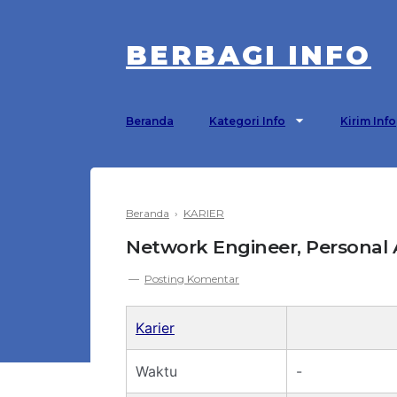
BERBAGI INFO
Beranda
Kategori Info
Kirim Info
Beranda
›
KARIER
Network Engineer, Personal 
Posting Komentar
Karier
Waktu
-