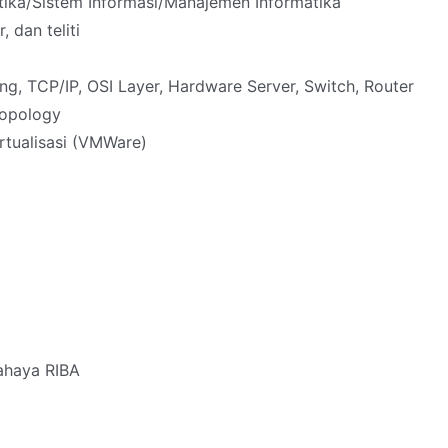
tika/Sistem Informasi/Manajemen Informatika
, dan teliti
g, TCP/IP, OSI Layer, Hardware Server, Switch, Router
opology
rtualisasi (VMWare)
ahaya RIBA