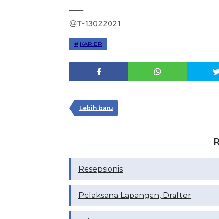
____
@T-13022021
KARIER
Lebih baru
R
Resepsionis
Pelaksana Lapangan, Drafter