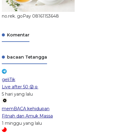
no.rek. goPay 08161153648
Komentar
bacaan Tetangga
geliTik
Live after 50 😜☺️
5 hari yang lalu
memBACA kehidupan
Fitnah dan Amuk Massa
1 minggu yang lalu