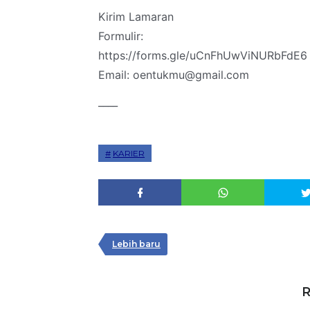
Kirim Lamaran
Formulir:
https://forms.gle/uCnFhUwViNURbFdE6
Email: oentukmu@gmail.com
____
KARIER
Lebih baru
R