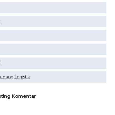
r
)
udang Logistik
sting Komentar