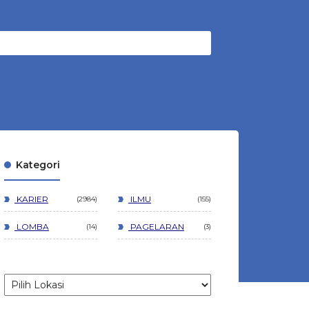
Kategori
KARIER
ILMU
2984
155
LOMBA
PAGELARAN
14
3