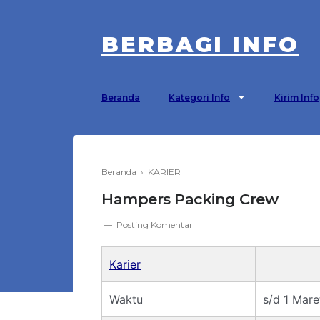
BERBAGI INFO
Beranda
Kategori Info
Kirim Info
Beranda
›
KARIER
Hampers Packing Crew
Posting Komentar
Karier
Waktu
s/d 1 Mare