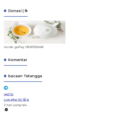
Donasi | ☕
no.rek. goPay 08161153648
Komentar
bacaan Tetangga
geliTik
Live after 50 😜☺️
2 hari yang lalu