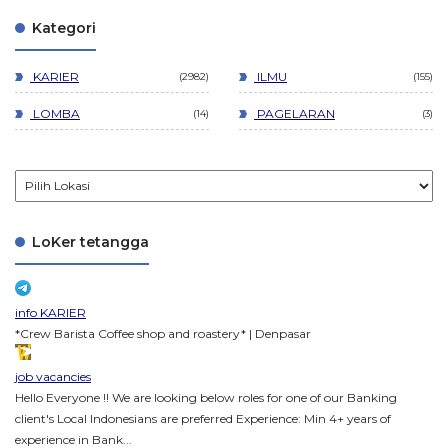
Kategori
KARIER
ILMU
2982
155
LOMBA
PAGELARAN
14
3
LoKer tetangga
info KARIER
*Crew Barista Coffee shop and roastery* | Denpasar
job vacancies
Hello Everyone !! We are looking below roles for one of our Banking
client's Local Indonesians are preferred Experience: Min 4+ years of
experience in Bank...