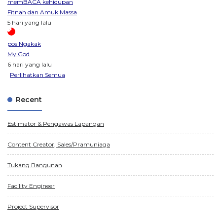
memBACA kehidupan
Fitnah dan Amuk Massa
5 hari yang lalu
pos Ngakak
My God
6 hari yang lalu
Perlihatkan Semua
Recent
Estimator & Pengawas Lapangan
Content Creator, Sales/Pramuniaga
Tukang Bangunan
Facility Engineer
Project Supervisor