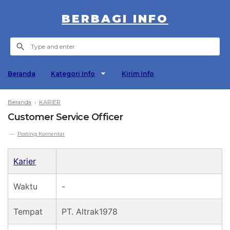
BERBAGI INFO
Beranda
Kategori Info
Kirim Info
Beranda
›
KARIER
Customer Service Officer
Posting Komentar
Karier
Waktu
-
Tempat
PT. Altrak1978