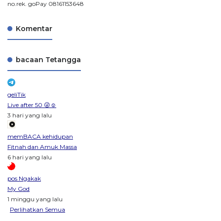
no.rek. goPay 08161153648
Komentar
bacaan Tetangga
geliTik
Live after 50 😜☺️
3 hari yang lalu
memBACA kehidupan
Fitnah dan Amuk Massa
6 hari yang lalu
pos Ngakak
My God
1 minggu yang lalu
Perlihatkan Semua