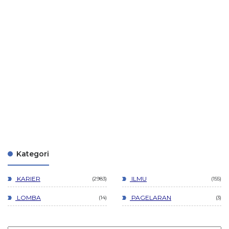
Kategori
KARIER
ILMU
2983
155
LOMBA
PAGELARAN
14
3