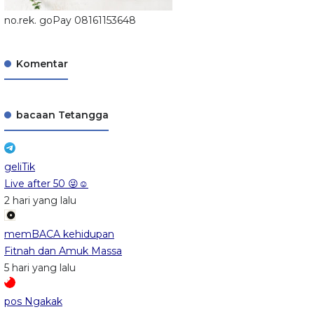
no.rek. goPay 08161153648
Komentar
bacaan Tetangga
geliTik
Live after 50 😜☺️
2 hari yang lalu
memBACA kehidupan
Fitnah dan Amuk Massa
5 hari yang lalu
pos Ngakak