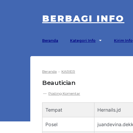
BERBAGI INFO
Beranda
Kategori Info
Kirim Info
Beranda
›
KARIER
Beautician
Posting Komentar
Tempat
Hernails.jd
Posel
juandevina.de