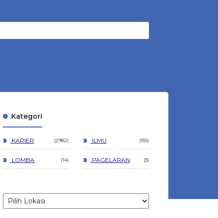
Kategori
KARIER
ILMU
2982
155
LOMBA
PAGELARAN
14
3